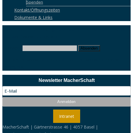
Spenden
Kontakt/Öffnungszeiten
Dokumente & Links
Dieser Inhalt ist passwortgeschützt. Um ihn anschauen zu können,
bitte das Passwort eingeben:
Passwort:
This post is password protected. Enter the password to view
comments.
Newsletter MacherSchaft
Intranet
MacherSchaft | Gärtnerstrasse 46 | 4057 Basel |